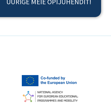
UURIGE MEIE ÕPIJUHENDIT!